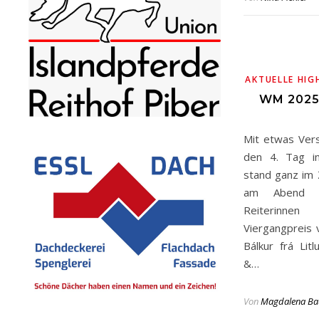
AKTUELLE HIG
WM 2025
Mit etwas Vers
den 4. Tag i
stand ganz im 
am Abend de
Reiterinne
Viergangpreis 
Bálkur frá Lit
&…
Von
Magdalena Ba