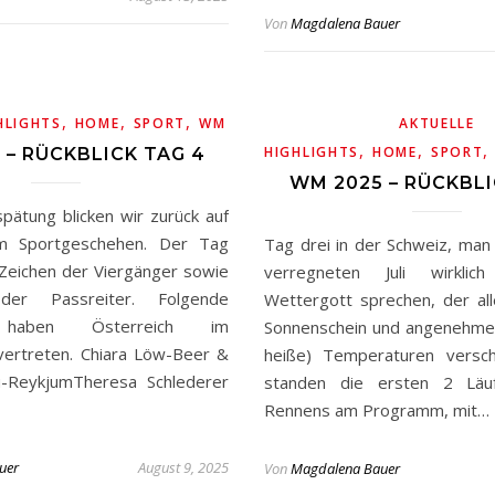
Von
Magdalena Bauer
,
,
,
HLIGHTS
HOME
SPORT
WM
AKTUELLE
,
,
HIGHLIGHTS
HOME
SPORT
 – RÜCKBLICK TAG 4
WM 2025 – RÜCKBLI
pätung blicken wir zurück auf
m Sportgeschehen. Der Tag
Tag drei in der Schweiz, ma
Zeichen der Viergänger sowie
verregneten Juli wirkli
r Passreiter. Folgende
Wettergott sprechen, der all
n haben Österreich im
Sonnenschein und angenehme 
vertreten. Chiara Löw-Beer &
heiße) Temperaturen versch
lu-ReykjumTheresa Schlederer
standen die ersten 2 Lä
Rennens am Programm, mit…
uer
August 9, 2025
Von
Magdalena Bauer