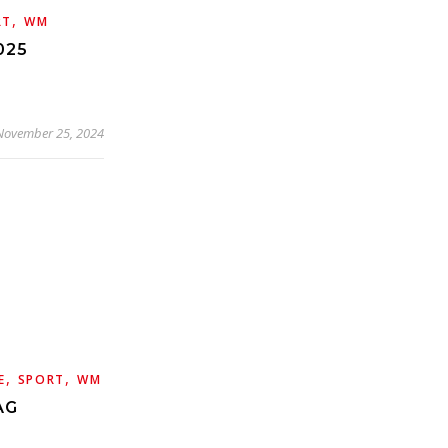
,
RT
WM
025
November 25, 2024
,
,
E
SPORT
WM
AG