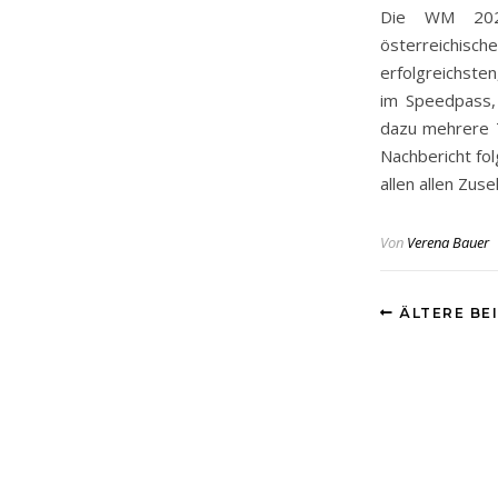
Die WM 202
österreichis
erfolgreichste
im Speedpass,
dazu mehrere 
Nachbericht fol
allen allen Zus
Von
Verena Bauer
ÄLTERE BE