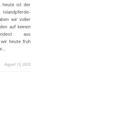
 heute ist der
 Islandpferde-
aben wir voller
den auf keinen
indest aus
 wir heute früh
ar…
August 13, 2023