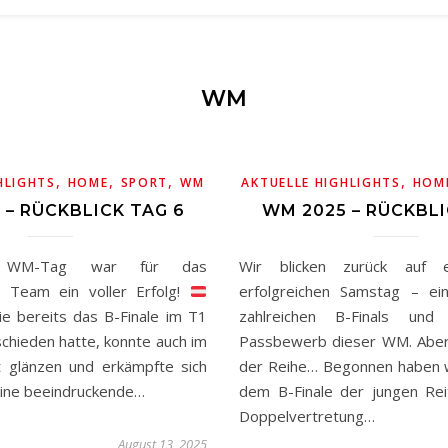
WM
,
,
,
,
HLIGHTS
HOME
SPORT
WM
AKTUELLE HIGHLIGHTS
HOM
 – RÜCKBLICK TAG 6
WM 2025 – RÜCKBLI
e WM-Tag war für das
Wir blicken zurück auf e
he Team ein voller Erfolg!
erfolgreichen Samstag – ei
die bereits das B-Finale im T1
zahlreichen B-Finals und
schieden hatte, konnte auch im
Passbewerb dieser WM. Aber 
t glänzen und erkämpfte sich
der Reihe… Begonnen haben w
 eine beeindruckende…
dem B-Finale der jungen Rei
Doppelvertretung…
August 13, 2025