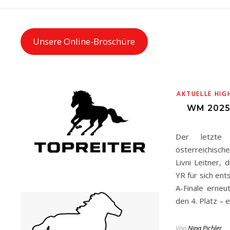
Unsere Online-Broschüre
AKTUELLE HIG
WM 2025
Der letzt
österreichisc
Livni Leitner, 
YR für sich ent
A-Finale erneu
den 4. Platz –
Von
Nina Pichler