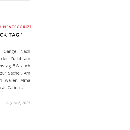
,
,
UNCATEGORIZED
WM
CK TAG 1
m Gange. Nach
n der Zucht am
nstag 5.8. auch
„zur Sache“. Am
P1 waren: Alma
urásiCarina…
August 6, 2025