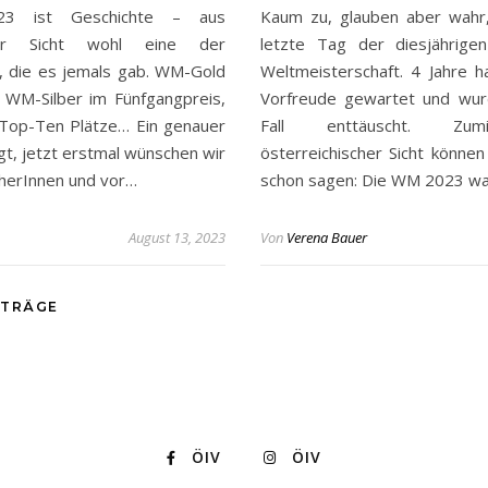
3 ist Geschichte – aus
Kaum zu, glauben aber wahr,
cher Sicht wohl eine der
letzte Tag der diesjährigen
n, die es jemals gab. WM-Gold
Weltmeisterschaft. 4 Jahre h
 WM-Silber im Fünfgangpreis,
Vorfreude gewartet und wur
Top-Ten Plätze… Ein genauer
Fall enttäuscht. Zum
gt, jetzt erstmal wünschen wir
österreichischer Sicht können
eherInnen und vor…
schon sagen: Die WM 2023 w
August 13, 2023
Von
Verena Bauer
ITRÄGE
ÖIV
ÖIV