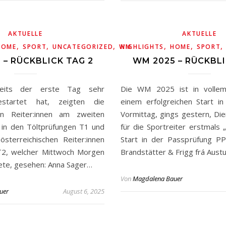
AKTUELLE
AKTUELLE
,
,
,
,
,
HOME
SPORT
UNCATEGORIZED
WM
HIGHLIGHTS
HOME
SPORT
 – RÜCKBLICK TAG 2
WM 2025 – RÜCKBLI
eits der erste Tag sehr
Die WM 2025 ist in volle
gestartet hat, zeigten die
einem erfolgreichen Start i
hen Reiter:innen am zweiten
Vormittag, gings gestern, Die
e in den Töltprüfungen T1 und
für die Sportreiter erstmals 
sterreichischen Reiter:innen
Start in der Passprüfung P
T2, welcher Mittwoch Morgen
Brandstätter & Frigg frá Aust
ete, gesehen: Anna Sager…
Von
Magdalena Bauer
uer
August 6, 2025