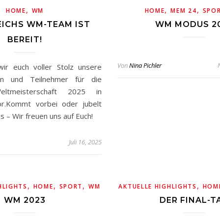
,
,
,
HOME
WM
HOME
MEM 24
SPO
ICHS WM-TEAM IST
WM MODUS 2
BEREIT!
Von
Nina Pichler
wir euch voller Stolz unsere
nen und Teilnehmer für die
-Weltmeisterschaft 2025 in
or.Kommt vorbei oder jubelt
 – Wir freuen uns auf Euch!
Juli 16, 2025
,
,
,
,
HLIGHTS
HOME
SPORT
WM
AKTUELLE HIGHLIGHTS
HOM
WM 2023
DER FINAL-T