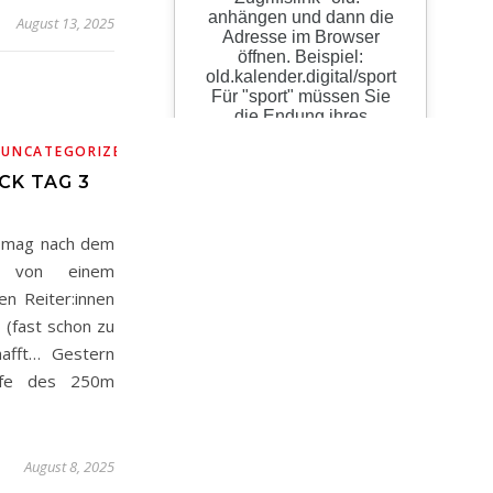
August 13, 2025
,
,
UNCATEGORIZED
WM
CK TAG 3
n mag nach dem
ch von einem
en Reiter:innen
(fast schon zu
afft… Gestern
ufe des 250m
August 8, 2025