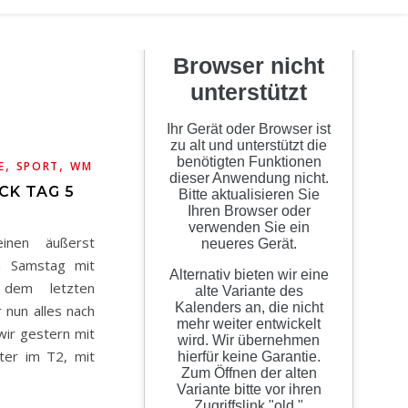
,
,
E
SPORT
WM
CK TAG 5
inen äußerst
n Samstag mit
 dem letzten
nun alles nach
ir gestern mit
ter im T2, mit