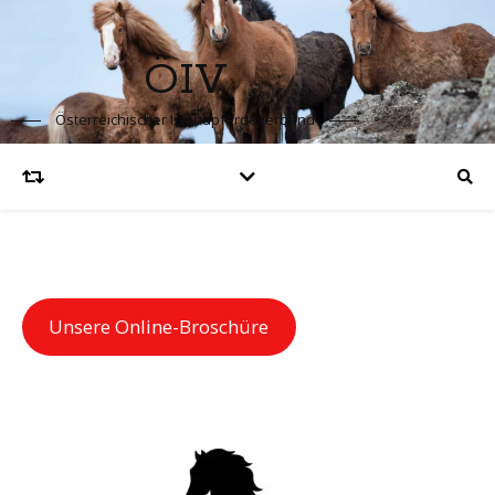
ÖIV
Österreichischer Islandpferdeverband
Unsere Online-Broschüre