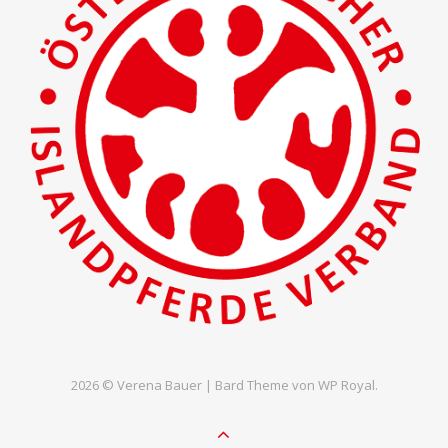
2026 © Verena Bauer |
Bard Theme von
WP Royal
.