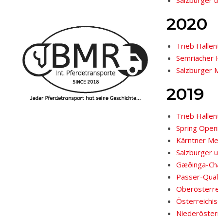
Salzburger 
2020
Trieb Halle
Semriacher 
Salzburger 
2019
Trieb Halle
Spring Openi
Kärntner Mei
Salzburger u
Gæðinga-Cha
Passer-Quali
Oberösterre
Österreichi
Niederöster