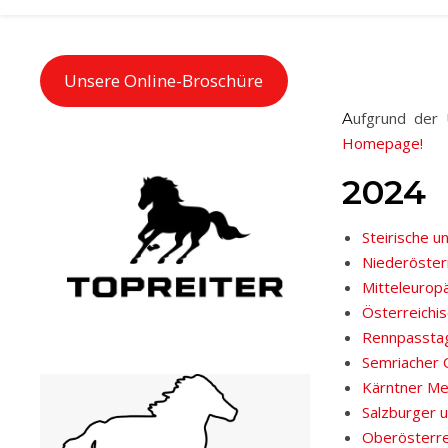
Unsere Online-Broschüre
Aufgrund der
Homepage!
2024
Steirische u
Niederöster
Mitteleurop
Österreichi
Rennpassta
Semriacher 
Kärntner Me
Salzburger u
Oberösterre