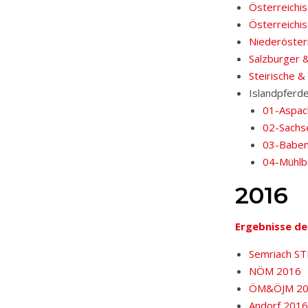
Österreichi
Österreichi
Niederöster
Salzburger 
Steirische 
Islandpferd
01-Aspac
02-Sachs
03-Babe
04-Mühlb
2016
Ergebnisse d
Semriach S
NÖM 2016
ÖM&ÖJM 20
Andorf 2016