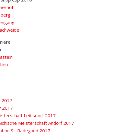
herhof
nberg
engang
achweide
niere
r
astein
chen
 2017
y 2017
isterschaft Leibsdorf 2017
ichische Meisterschaft Andorf 2017
kation St. Radegund 2017