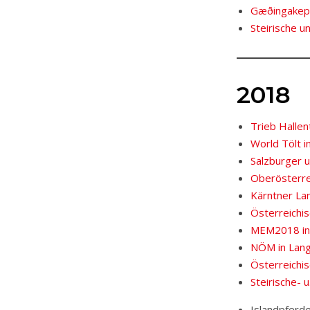
Gæðingakepp
Steirische 
2018
Trieb Halle
World Tölt i
Salzburger u
Oberösterre
Kärntner La
Österreichi
MEM2018 in
NÖM in Lan
Österreichi
Steirische- 
Islandpferd