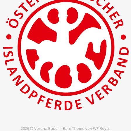
2026 © Verena Bauer |
Bard Theme von
WP Royal
.