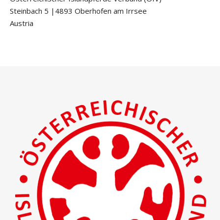
Steinbach 5 |4893 Oberhofen am Irrsee
Austria