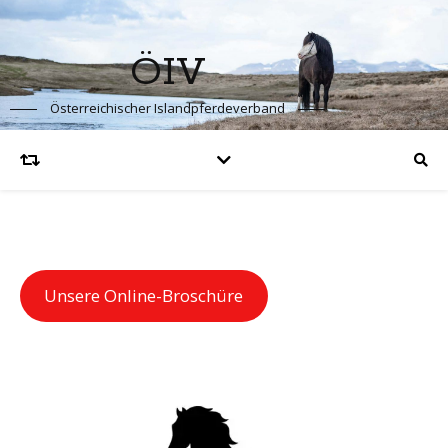
ÖIV
Österreichischer Islandpferdeverband
Unsere Online-Broschüre