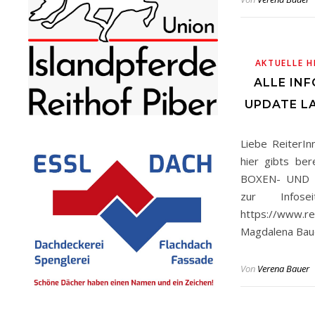
AKTUELLE H
ALLE INF
UPDATE L
Liebe ReiterI
hier gibts ber
BOXEN- UND L
zur Infose
https://www.r
Magdalena Baue
Von
Verena Bauer