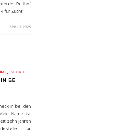
pferde Reithof
R für Zucht
Mai 13, 2025
,
OME
SPORT
IN BEI
N
Check-in bei den
 Mein Name ist
seit zehn Jahren
estelle für