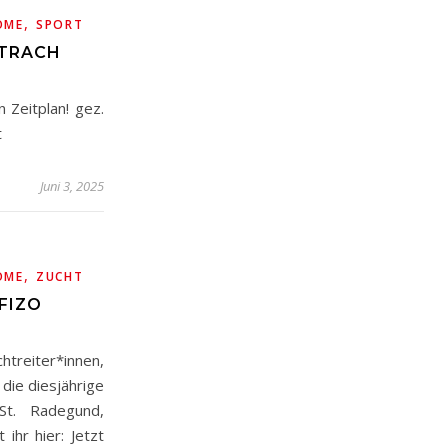
,
OME
SPORT
STRACH
n Zeitplan! gez.
t
Juni 3, 2025
,
OME
ZUCHT
FIZO
treiter*innen,
 die diesjährige
St. Radegund,
 ihr hier: Jetzt