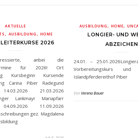
,
,
AKTUELLE
AUSBILDUNG
HOME
UNC
,
,
TS
AUSBILDUNG
HOME
LONGIER- UND W
LEITERKURSE 2026
ABZEICHE
ressierte, anbei die
24.01. – 25.01.2026Longier
rtermine für 2026! Ort
Vorbereitungskurs un
fung Kursbeginn Kursende
Islandpferdereithof Piber
fung Carina Piber Radegund
 14.03.2026 21.03.2026
Von
Verena Bauer
nger Lankmayr Mariapfarr
 04.09.2026 11.09.2026
sschreibungen gez. Magdalena
usbildung
Juli 8, 2026