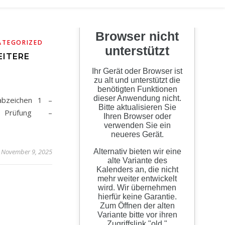
ATEGORIZED
EITERE
N
abzeichen 1 –
d Prüfung –
November 9, 2025