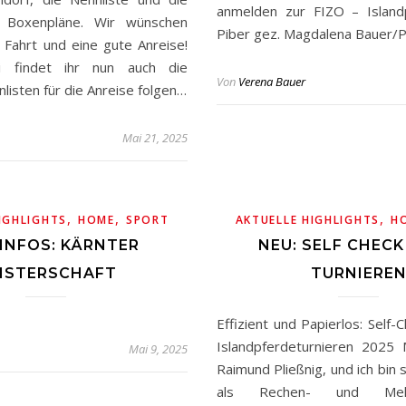
anmelden zur FIZO – Island
d Boxenpläne. Wir wünschen
Piber gez. Magdalena Bauer/P
 Fahrt und eine gute Anreise!
i findet ihr nun auch die
Von
Verena Bauer
listen für die Anreise folgen…
Mai 21, 2025
,
,
,
IGHLIGHTS
HOME
SPORT
AKTUELLE HIGHLIGHTS
H
 INFOS: KÄRNTER
NEU: SELF CHECK 
ISTERSCHAFT
TURNIERE
Effizient und Papierlos: Self-
Islandpferdeturnieren 2025
Mai 9, 2025
Raimund Pließnig, und ich bin 
als Rechen- und Meld