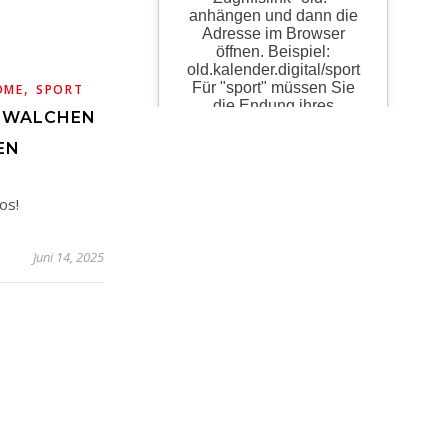
,
OME
SPORT
SWALCHEN U
N
os!
Juni 14, 2025