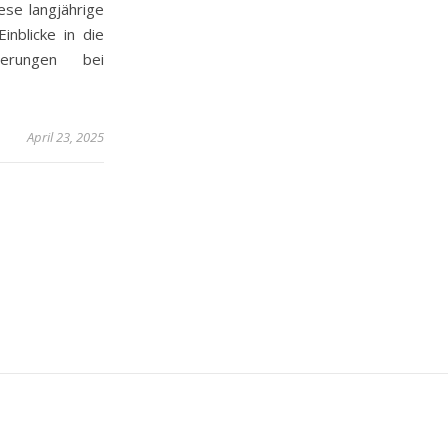
ese langjährige
inblicke in die
erungen bei
April 23, 2025