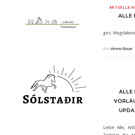
AKTUELLE H
ALLE
gez. Magdalena
Von
Verena Bauer
ALLE
VORLÄU
UPDA
Liebe Alle, An
Zeitplan für A