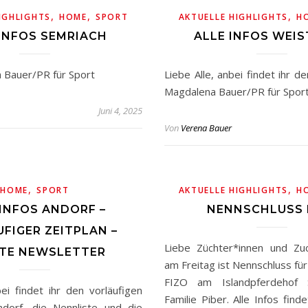
,
,
,
IGHLIGHTS
HOME
SPORT
AKTUELLE HIGHLIGHTS
H
 INFOS SEMRIACH
ALLE INFOS WEI
 Bauer/PR für Sport
Liebe Alle, anbei findet ihr de
Magdalena Bauer/PR für Spor
Juni 4, 2025
Von
Verena Bauer
,
,
HOME
SPORT
AKTUELLE HIGHLIGHTS
H
 INFOS ANDORF –
NENNSCHLUSS 
FIGER ZEITPLAN –
Liebe Züchter*innen und Zuch
TE NEWSLETTER
am Freitag ist Nennschluss für
FIZO am Islandpferdehof 
bei findet ihr den vorläufigen
Familie Piber. Alle Infos findet
ndorf, die Nennliste und die