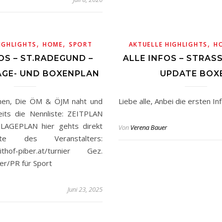
,
,
,
IGHLIGHTS
HOME
SPORT
AKTUELLE HIGHLIGHTS
H
OS – ST.RADEGUND –
ALLE INFOS – STRAS
AGE- UND BOXENPLAN
PDATE BOXE
nnen, Die ÖM & ÖJM naht und
Liebe alle, Anbei die ersten Inf
eits die Nennliste: ZEITPLAN
AGEPLAN hier gehts direkt
Von
Verena Bauer
ite des Veranstalters:
eithof-piber.at/turnier Gez.
r/PR für Sport
Juni 23, 2025