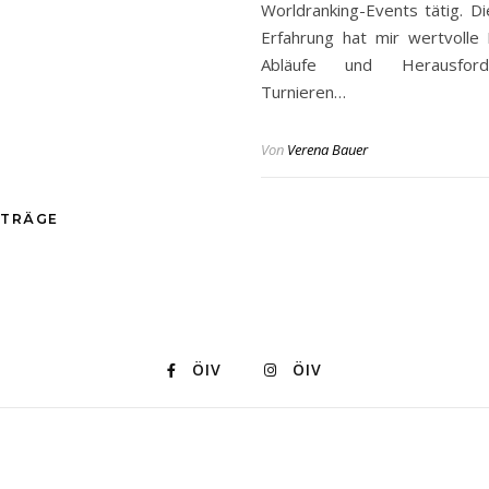
Worldranking-Events tätig. Di
Erfahrung hat mir wertvolle E
Abläufe und Herausford
Turnieren…
Von
Verena Bauer
ITRÄGE
ÖIV
ÖIV