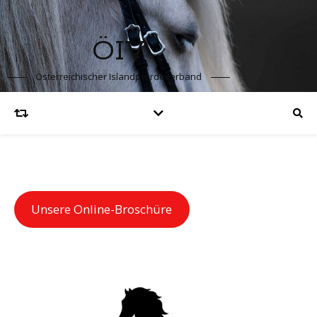
ÖIV
Österreichischer Islandpferdeverband
Unsere Online-Broschüre