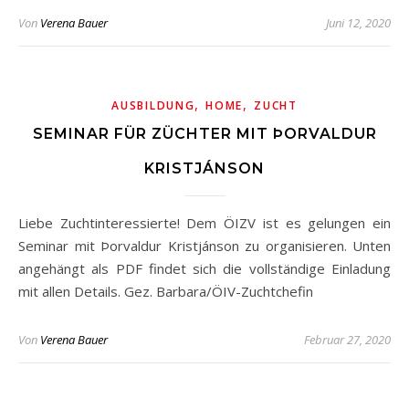
Von
Verena Bauer
Juni 12, 2020
,
,
AUSBILDUNG
HOME
ZUCHT
SEMINAR FÜR ZÜCHTER MIT ÞORVALDUR
KRISTJÁNSON
Liebe Zuchtinteressierte! Dem ÖIZV ist es gelungen ein
Seminar mit Þorvaldur Kristjánson zu organisieren. Unten
angehängt als PDF findet sich die vollständige Einladung
mit allen Details. Gez. Barbara/ÖIV-Zuchtchefin
Von
Verena Bauer
Februar 27, 2020