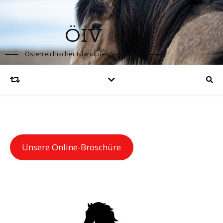
ÖIV
Österreichischer Islandpferdeverband
Unsere Online-Broschüre