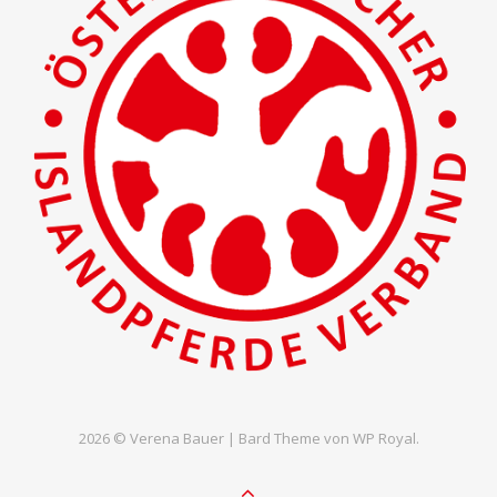
2026 © Verena Bauer |
Bard Theme von
WP Royal
.