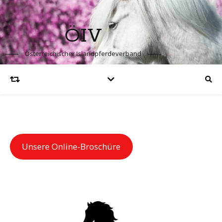
ÖIV
Österreichischer Islandpferdeverband
Unsere Online-Broschüre