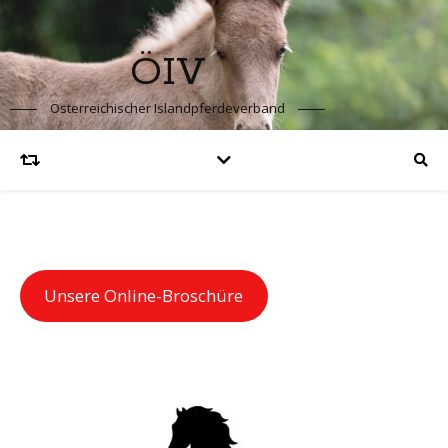
ÖIV
Österreichischer Islandpferdeverband
Unsere Online-Broschüre