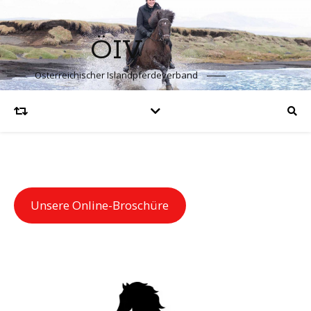
ÖIV
Österreichischer Islandpferdeverband
Unsere Online-Broschüre