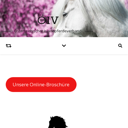
ÖIV
Österreichischer Islandpferdeverband
Unsere Online-Broschüre