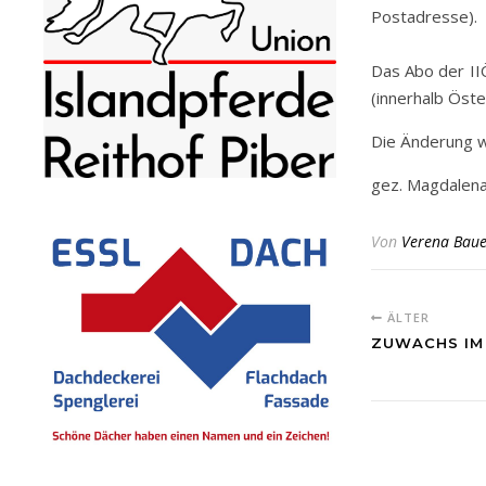
Postadresse).
Das Abo der II
(innerhalb Öste
Die Änderung 
gez. Magdalena
Von
Verena Baue
ÄLTER
ZUWACHS IM