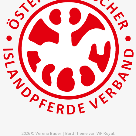
2026 © Verena Bauer |
Bard Theme von
WP Royal
.