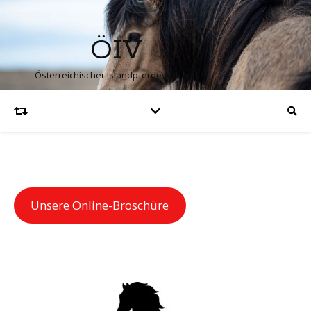
ÖIV
Österreichischer Islandpferdeverband
Unsere Online-Broschüre