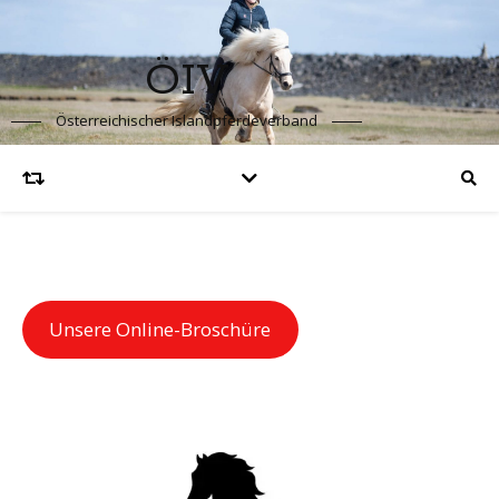
ÖIV
Österreichischer Islandpferdeverband
Unsere Online-Broschüre