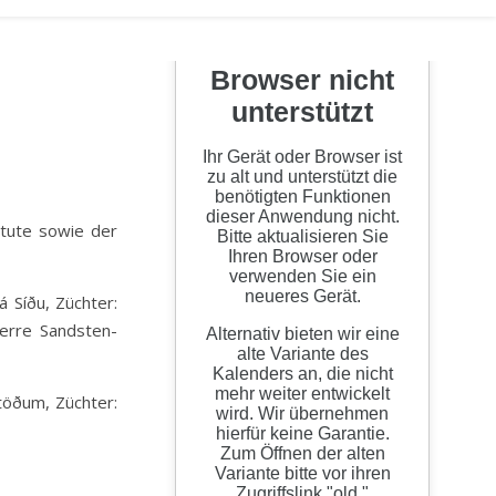
á Síðu, Züchter:
ierre Sandsten-
stöðum, Züchter: