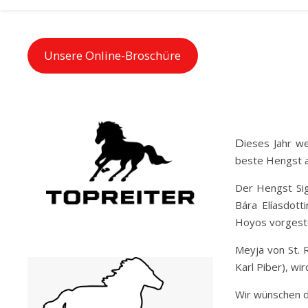
Unsere Online-Broschüre
Dieses Jahr werden in der Klasse der 7-Jähringen Pferde Österreichs beste Stute sowie der
beste Hengst a
Der Hengst Sigu
Bára Elíasdott
Hoyos vorgeste
Meyja von St. R
Karl Piber), wi
Wir wünschen d