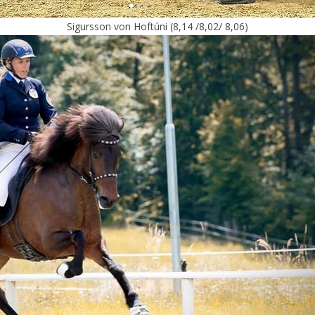
Sigursson von Hoftúni (8,14 /8,02/ 8,06)