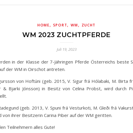
,
,
,
HOME
SPORT
WM
ZUCHT
WM 2023 ZUCHTPFERDE
Juli 19, 2023
uf der WM in Oirschot antreten.
rsson von Hoftúni (geb. 2015, V. Sigur frá Hólabaki, M. Birta fr
ir & Bjarki Jónsson) in Besitz von Celina Probst, wird durch P
llt.
adegund (geb. 2013, V. Spuni frá Vesturkoti, M. Gleði frá Vakur
rd von ihrer Besitzerin Carina Piber auf der WM geritten.
en Teilnehmern alles Gute!