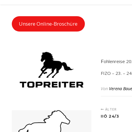
Unsere Online-Broschüre
Fohlenreise 2
FIZO – 23. – 24
Von
Verena Baue
ÄLTER
IIÖ 24/3