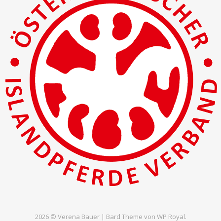
2026 © Verena Bauer |
Bard Theme von
WP Royal
.