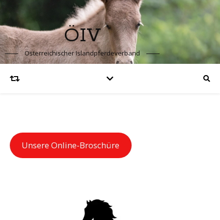
ÖIV
Österreichischer Islandpferdeverband
Unsere Online-Broschüre