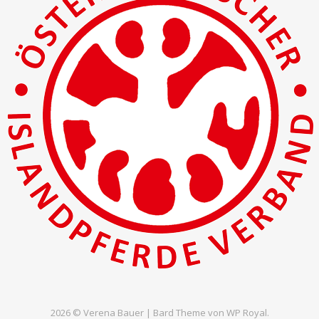
2026 © Verena Bauer |
Bard Theme von
WP Royal
.