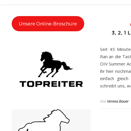
Unsere Online-Broschüre
3, 2,
Seit 45 Minute
Ran an die Tas
ÖIV Summer Aca
ihr hier nochma
einfach gleic
schreibt uns, 
Von
Verena Bauer