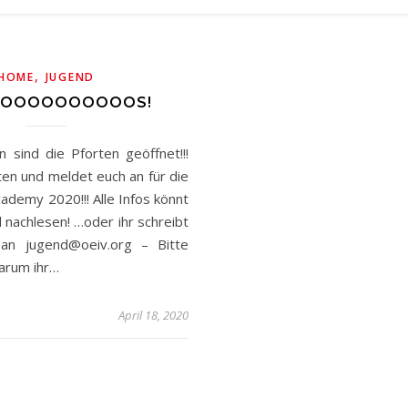
,
HOME
JUGEND
 1 LOOOOOOOOOOS!
n sind die Pforten geöffnet!!!
ten und meldet euch an für die
demy 2020!!! Alle Infos könnt
l nachlesen! …oder ihr schreibt
h an jugend@oeiv.org – Bitte
warum ihr…
April 18, 2020