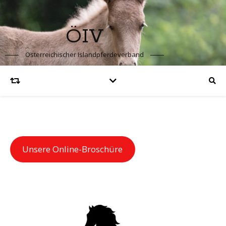
ÖIV
Österreichischer Islandpferdeverband
Unsere Online-Broschüre