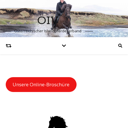
ÖIV
Österreichischer Islandpferdeverband
Unsere Online-Broschüre