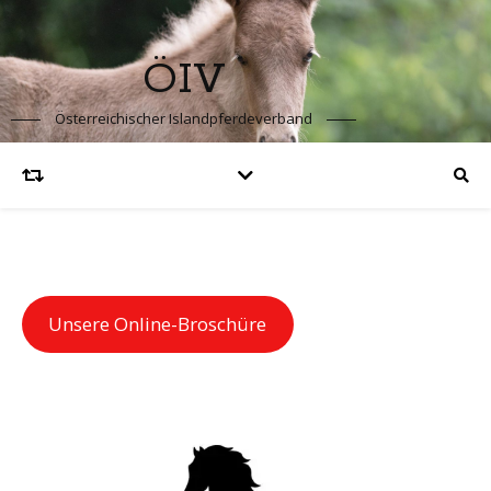
ÖIV
Österreichischer Islandpferdeverband
Unsere Online-Broschüre