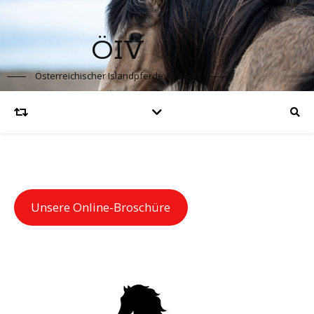
ÖIV
Österreichischer Islandpferdeverband
Unsere Online-Broschüre