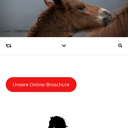
ÖIV
Österreichischer Islandpferdeverband
Unsere Online-Broschüre