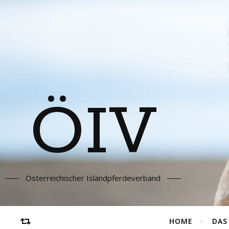
ÖIV
Österreichischer Islandpferdeverband
HOME
DAS