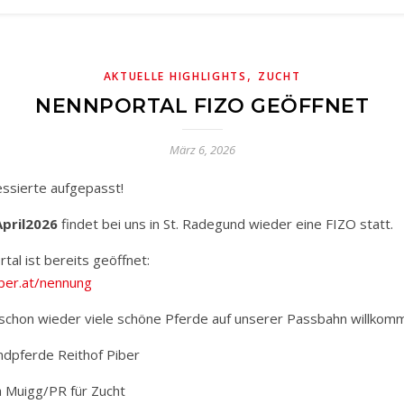
,
AKTUELLE HIGHLIGHTS
ZUCHT
NENNPORTAL FIZO GEÖFFNET
März 6, 2026
ressierte aufgepasst!
April
2026
findet bei uns in St. Radegund wieder eine FIZO statt.
al ist bereits geöffnet:
ber.at/nennung
 schon wieder viele schöne Pferde auf unserer Passbahn willkom
ndpferde Reithof Piber
 Muigg/PR für Zucht