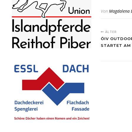
Von
Magdalena 
ÄLTER
ÖIV OUTDOOR
STARTET AM 