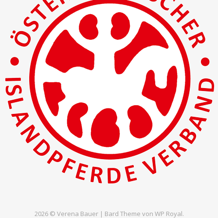
2026 © Verena Bauer |
Bard Theme von
WP Royal
.