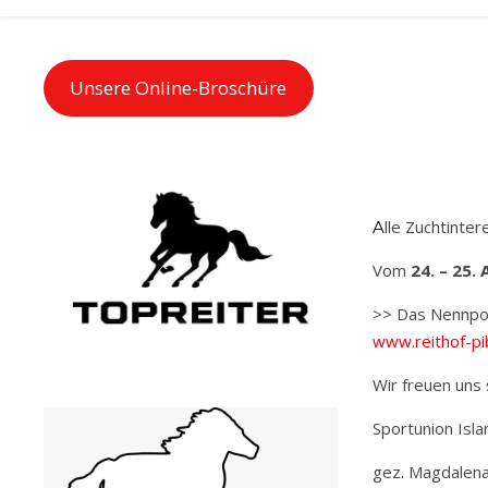
Unsere Online-Broschüre
Alle Zuchtinte
Vom
24. – 25. 
>> Das Nennport
www.reithof-pi
Wir freuen uns
Sportunion Isla
gez. Magdalena