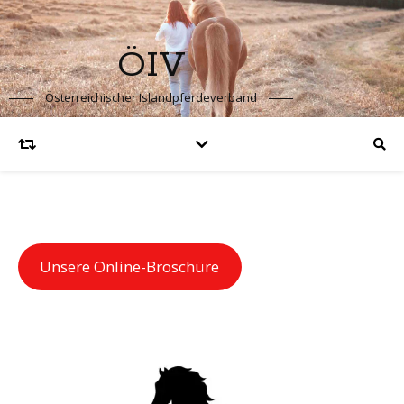
ÖIV
Österreichischer Islandpferdeverband
Unsere Online-Broschüre