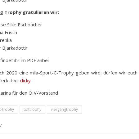
ng Trophy gratulieren wir:
sse Silke Eschbacher
a Frisch
Prenka
r Bjarkadottir
 findet ihr im PDF anbei
ch 2020 eine miia-Sport-C-Trophy geben wird, dürfen wir euch 
erleiten:
clicky
harina für den ÖIV-Vorstand
c-trophy
tölttrophy
viergangtrophy
r