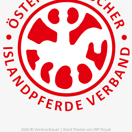
2026 © Verena Bauer |
Bard Theme von
WP Royal
.