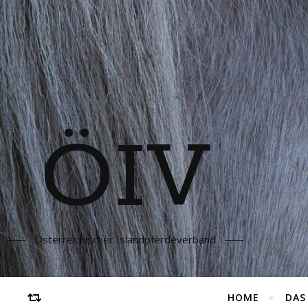
ÖIV
Österreichischer Islandpferdeverband
HOME
DAS