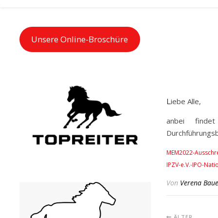
Unsere Online-Broschüre
Liebe Alle,
anbei find
Durchführungs
MEM2022-Ausschre
IPZV-e.V.-IPO-Nat
Von
Verena Baue
ÄLTER