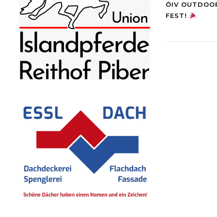
ÖIV OUTDOOR
FEST!