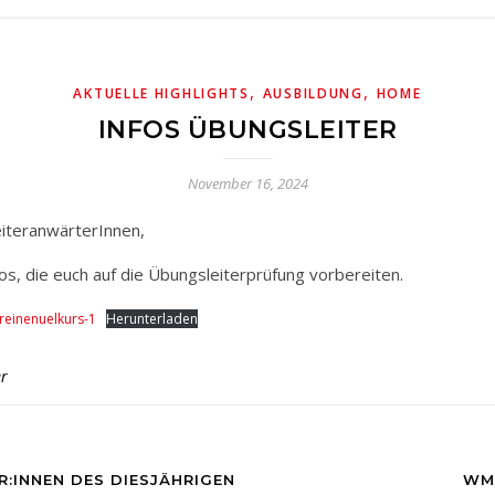
,
,
AKTUELLE HIGHLIGHTS
AUSBILDUNG
HOME
INFOS ÜBUNGSLEITER
November 16, 2024
eiteranwärterInnen,
fos, die euch auf die Übungsleiterprüfung vorbereiten.
einenuelkurs-1
Herunterladen
r
R:INNEN DES DIESJÄHRIGEN
WM