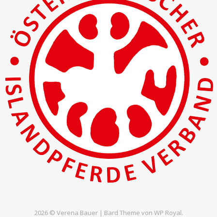
2026 © Verena Bauer |
Bard Theme von
WP Royal
.