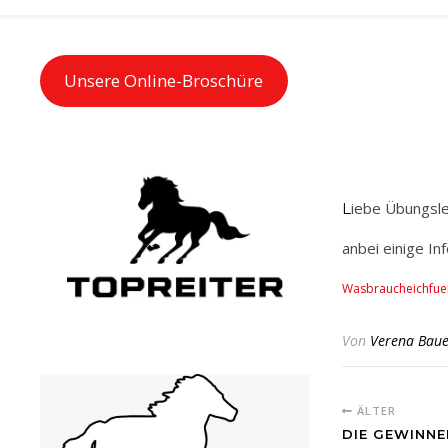
Unsere Online-Broschüre
Liebe Übungsl
anbei einige In
Wasbraucheichfuer
Von
Verena Baue
ÄLTER
DIE GEWINNE