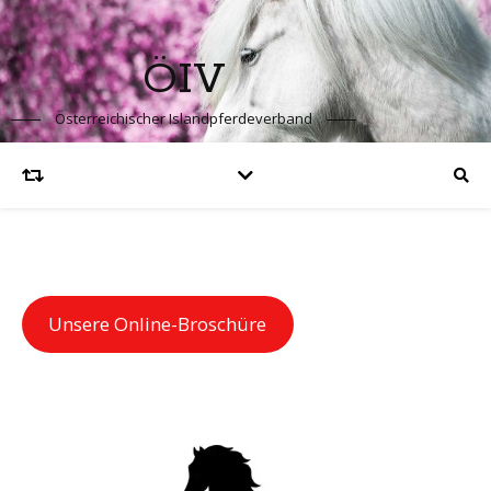
ÖIV
Österreichischer Islandpferdeverband
Unsere Online-Broschüre