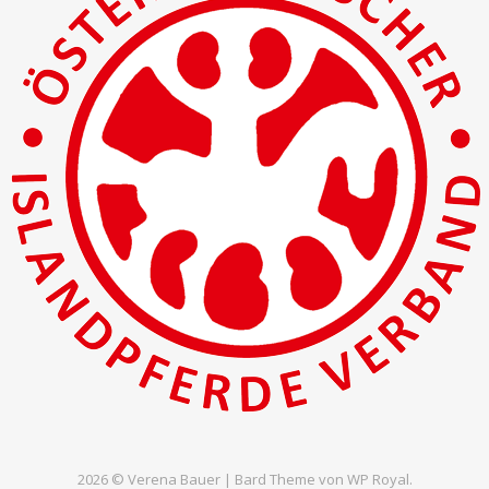
2026 © Verena Bauer |
Bard Theme von
WP Royal
.