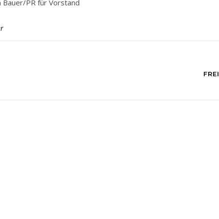
 Bauer/PR für Vorstand
r
N
FRE