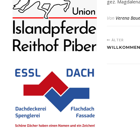
gez. Magdalena
Von
Verena Baue
ÄLTER
WILLKOMME