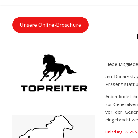
Unsere Online-Broschüre
Liebe Mitgliede
am Donnerstag
Präsenz statt u
Anbei findet i
zur Generalver
vor der Gener
eingebracht we
Einladung-GV-26.5