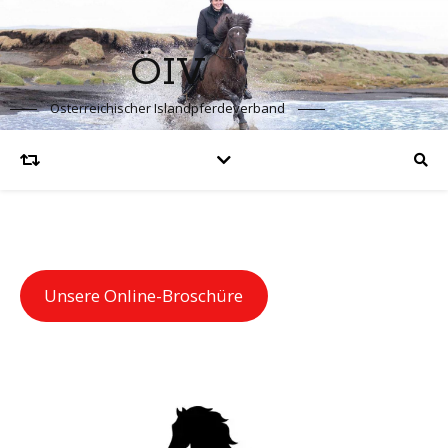
ÖIV
Österreichischer Islandpferdeverband
Unsere Online-Broschüre