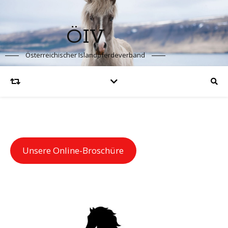
ÖIV
Österreichischer Islandpferdeverband
Unsere Online-Broschüre