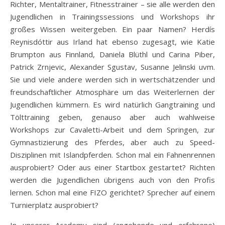
Richter, Mentaltrainer, Fitnesstrainer – sie alle werden den
Jugendlichen in Trainingssessions und Workshops ihr
großes Wissen weitergeben. Ein paar Namen? Herdís
Reynisdóttir aus Irland hat ebenso zugesagt, wie Katie
Brumpton aus Finnland, Daniela Blüthl und Carina Piber,
Patrick Zrnjevic, Alexander Sgustav, Susanne Jelinski uvm.
Sie und viele andere werden sich in wertschätzender und
freundschaftlicher Atmosphäre um das Weiterlernen der
Jugendlichen kümmern. Es wird natürlich Gangtraining und
Tölttraining geben, genauso aber auch wahlweise
Workshops zur Cavaletti-Arbeit und dem Springen, zur
Gymnastizierung des Pferdes, aber auch zu Speed-
Disziplinen mit Islandpferden. Schon mal ein Fahnenrennen
ausprobiert? Oder aus einer Startbox gestartet? Richten
werden die Jugendlichen übrigens auch von den Profis
lernen. Schon mal eine FIZO gerichtet? Sprecher auf einem
Turnierplatz ausprobiert?
In unserer Academy sind (angehende und erfahrene)