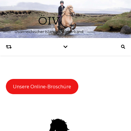
ÖIV
Österreichischer Islandpferdeverband
Unsere Online-Broschüre