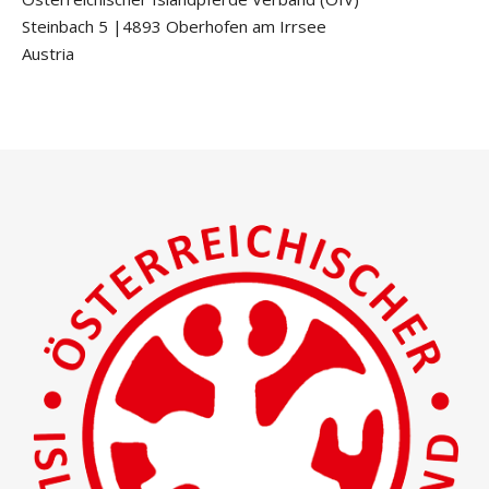
Steinbach 5 |4893 Oberhofen am Irrsee
Austria