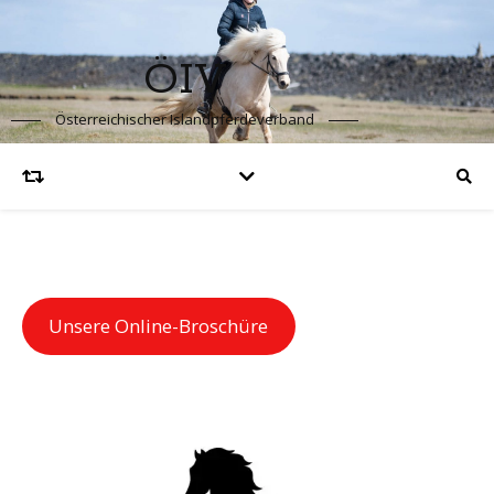
ÖIV
Österreichischer Islandpferdeverband
Unsere Online-Broschüre