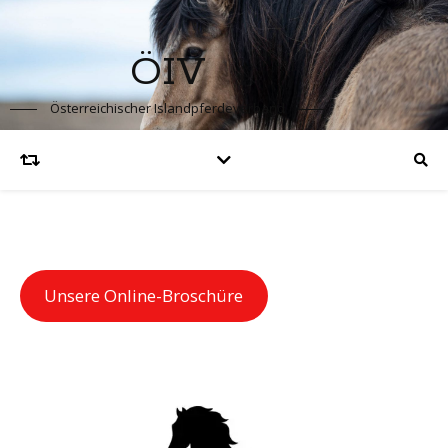
ÖIV
Österreichischer Islandpferdeverband
Unsere Online-Broschüre